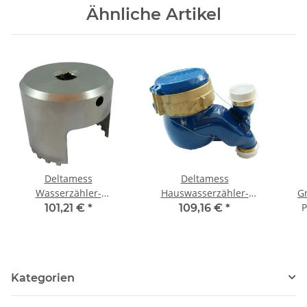
Ähnliche Artikel
Deltamess
Deltamess
Wasserzähler-
Hauswasserzähler-
G
Demontage Schlüssel TK
Mehrstrahl Naßläufer
Wo
P
101,21 €
*
109,16 €
*
"NUSS" für
MNK Qn 6,0m³/h,
Fla
Steckschlüssel (Knarre)
Baulänge 260mm, DN25
B
kalt Fallrohr
E
Kategorien