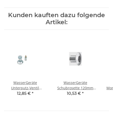
Kunden kauften dazu folgende
Artikel:
WasserGeräte
WasserGeräte
Unterputz-Ventil
Schubrosette 120mm
Mon
Aufputzset 70 mm kalt
verchromt
300
12,85 €
*
10,53 €
*
und warm für
Montageblöcke TEC 3000