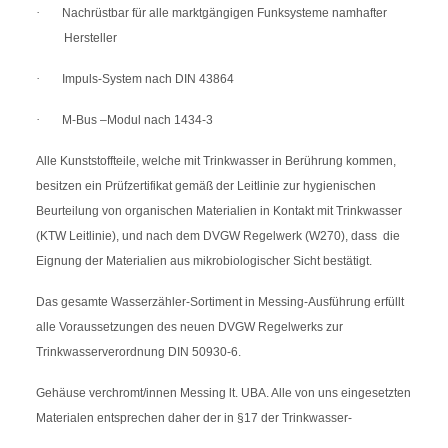
·
Nachrüstbar für alle marktgängigen Funksysteme namhafter
Hersteller
·
Impuls-System nach DIN 43864
·
M-Bus –Modul nach 1434-3
Alle Kunststoffteile, welche mit Trinkwasser in Berührung kommen,
besitzen ein Prüfzertifikat gemäß der Leitlinie zur hygienischen
Beurteilung von organischen Materialien in Kontakt mit Trinkwasser
(KTW Leitlinie), und nach dem DVGW Regelwerk (W270), dass die
Eignung der Materialien aus mikrobiologischer Sicht bestätigt.
Das gesamte Wasserzähler-Sortiment in Messing-Ausführung erfüllt
alle Voraussetzungen des neuen DVGW Regelwerks zur
Trinkwasserverordnung DIN 50930-6.
Gehäuse verchromt/innen Messing lt. UBA. Alle von uns eingesetzten
Materialen entsprechen daher der in §17 der Trinkwasser-