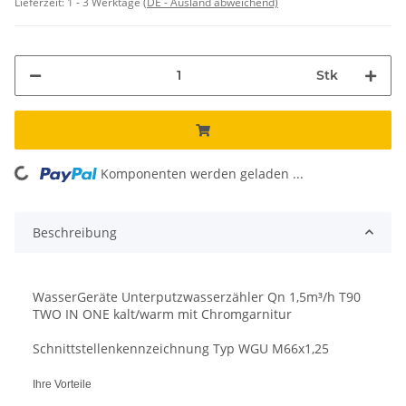
Lieferzeit:
1 - 3 Werktage
(DE - Ausland abweichend)
Stk
ing...
Komponenten werden geladen ...
Beschreibung
WasserGeräte Unterputzwasserzähler Qn 1,5m³/h T90
TWO IN ONE kalt/warm mit Chromgarnitur
Schnittstellenkennzeichnung Typ WGU M66x1,25
Ihre Vorteile