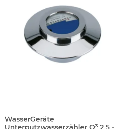
WasserGeräte
Unterputzwasserzähler Q³ 2,5 -