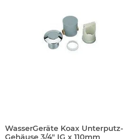
WasserGeräte Koax Unterputz-
Gehäuse 3/4" IG x 110mm