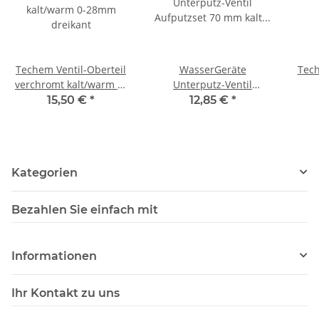
Techem Ventil-Oberteil
WasserGeräte
Tech
verchromt kalt/warm 0-
Unterputz-Ventil
28mm dreikant
Aufputzset 70 mm kalt
15,50 €
*
12,85 €
*
und warm für
Montageblöcke TEC 3000
Kategorien
Bezahlen Sie einfach mit
Informationen
Ihr Kontakt zu uns