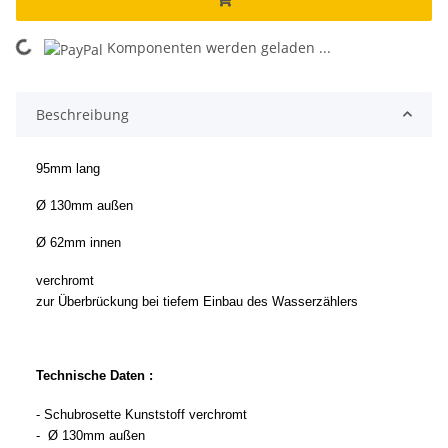
ing...
Komponenten werden geladen ...
Beschreibung
95mm lang
Ø 130mm außen
Ø 62mm innen
verchromt
zur Überbrückung bei tiefem Einbau des Wasserzählers
Technische Daten :
- Schubrosette Kunststoff verchromt
- Ø 130mm außen