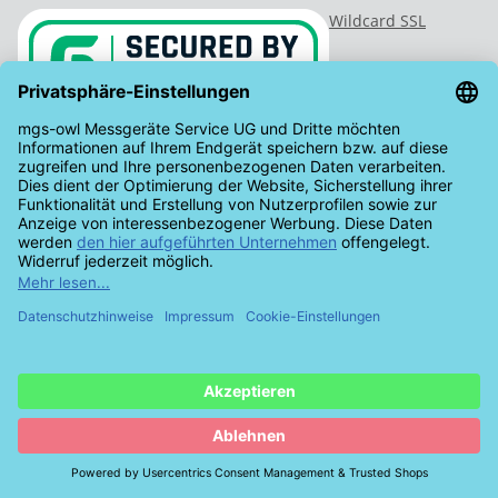
Wildcard SSL
Vertrag widerrufen
* Alle Preise inkl. gesetzlicher USt., zzgl.
Versand
© mgs-owl Messgeräte Service UG (haftungsbeschränkt)
Besucherzähler: 959339
Powered by
JTL-Shop