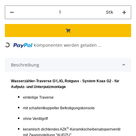
Stk
Komponenten werden geladen ...
Loading...
Beschreibung
Wasserzähler-Traverse G¾ IG, Rotguss - System Koax G2 - für
Aufputz- und Unterputzmontage
einteilige Traverse
mit schallentkoppelter Befestigungskonsole
ohne Ventilgriff
®
keramisch dichtendes AZK
-Keramikscheibenabsperrventil
mit Zwangsstellung "AUF/ZU"