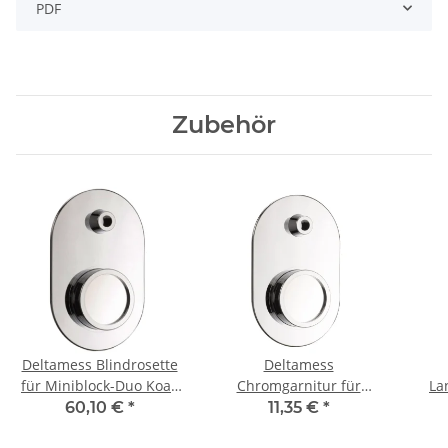
PDF
Zubehör
Deltamess Blindrosette
Deltamess
für Miniblock-Duo Koax
Chromgarnitur für
La
2" (bestehend aus 1
Miniblock-Duo Koax 2"
Kera
60,10 €
*
11,35 €
*
Rosette, Zylinder und