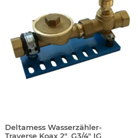
Deltamess Wasserzähler-
Traverse Koax 2", G3/4" IG