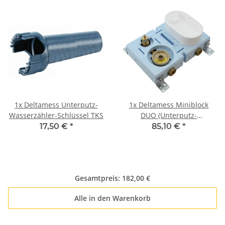
1x
Deltamess Unterputz-
1x
Deltamess Miniblock
Wasserzähler-Schlüssel TKS
DUO (Unterputz-
Montageblock) 3/4" IG -
17,50 €
*
85,10 €
*
Messing
Gesamtpreis:
182,00 €
Alle in den Warenkorb