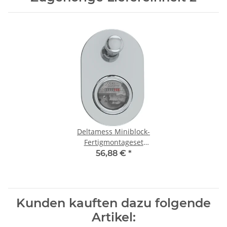
Deltamess Miniblock-
Fertigmontageset
bestehend aus
56,88 €
*
Trockenkapsel TKS Q3-2,5
(Qn 1,5m³/h) kalt/warm, Griff
& Chromgarnitur
Kunden kauften dazu folgende
Artikel: