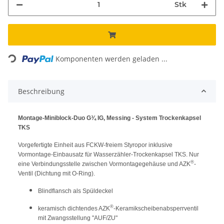
Stk
Komponenten werden geladen ...
Loading...
Beschreibung
Montage-Miniblock-Duo G¾ IG, Messing - System Trockenkapsel
TKS
Vorgefertigte Einheit aus FCKW-freiem Styropor inklusive
Vormontage-Einbausatz für Wasserzähler-Trockenkapsel TKS. Nur
®
eine Verbindungsstelle zwischen Vormontagegehäuse und AZK
-
Ventil (Dichtung mit O-Ring).
Blindflansch als Spüldeckel
®
keramisch dichtendes AZK
-Keramikscheibenabsperrventil
mit Zwangsstellung "AUF/ZU"