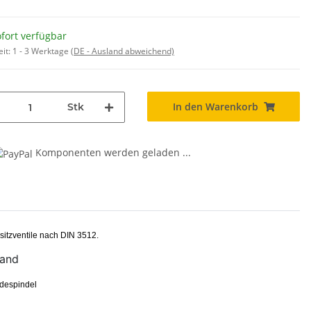
fort verfügbar
eit:
1 - 3 Werktage
(DE - Ausland abweichend)
In den Warenkorb
Stk
Komponenten werden geladen ...
sitzventile nach DIN 3512.
Wand
ndespindel