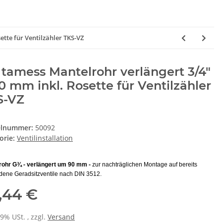
ette für Ventilzähler TKS-VZ
tamess Mantelrohr verlängert 3/4"
0 mm inkl. Rosette für Ventilzähler
S-VZ
elnummer:
50092
orie:
Ventilinstallation
rohr G¾ - verlängert um 90 mm -
zur nachträglichen Montage auf bereits
dene Geradsitzventile nach DIN 3512.
,44 €
19% USt. , zzgl.
Versand