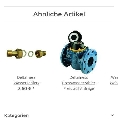
Ähnliche Artikel
Deltamess
Deltamess
Was
Wasserzähler-
Grosswasserzähler
Woh
Verschraubung messing
Woltmann WP DN80
Preis auf Anfrage
Q3
3,60 €
*
1/2"AG x 3/4" Überwurf
Flansch, Qn 40,0m³/h,
1/2
Baulänge 225mm
Einbau
horizontal/vertikal
Kategorien