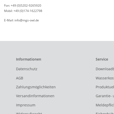
Fon: +49 (0)5202-9265920
Mobil: +49 (0)174-1622798
E-Mail: info@mgs-owl.de
Informationen
Service
Datenschutz
Downloadb
AGB
Wasserkos
Zahlungsmöglichkeiten
Produktue
Versandinformationen
Garantie- 
Impressum
Meldepflic
Widerrufsrecht
Eichgebüh