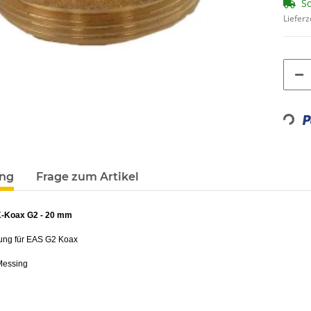
So
Lieferz
Loading...
ung
Frage zum Artikel
K-Koax G2 - 20 mm
ung für EAS G2 Koax
 Messing