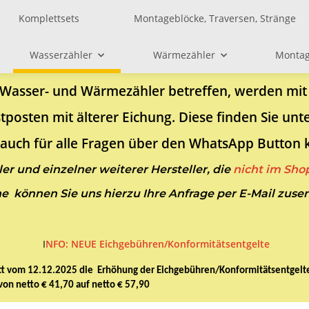
Komplettsets
Montageblöcke, Traversen, Stränge
Wasserzähler
Wärmezähler
Montag
te Wasser- und Wärmezähler betreffen, werden mi
osten mit älterer Eichung. Diese finden Sie unt
auch für alle Fragen über den WhatsApp Button ku
ler und einzelner weiterer Hersteller, die
nicht im Shop
e können Sie uns hierzu Ihre Anfrage per E-Mail zuse
I
NFO: NEUE Eichgebühren/Konformitätsentgelte
t vom 12.12.2025 die Erhöhung der Eichgebühren/Konformitätsentgelte z
on netto € 41,70 auf netto € 57,90