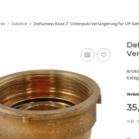
ie)
Zubehör
Deltamess Koax 2" Unterputz-Verlängerung für UP-G
Del
Ve
Artik
Kateg
Verlän
35
inkl. 