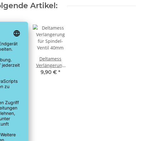
lgende Artikel:
amess Koax
Deltamess
nterputz-
Verlängerung
längerung
für Spindel-
,48 €
*
9,90 €
*
UP-Gehäuse
Ventil 40mm
40mm