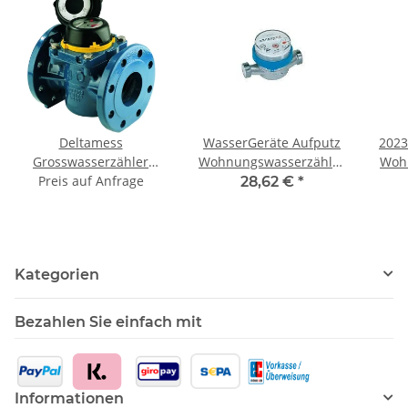
Deltamess
WasserGeräte Aufputz
2023
Grosswasserzähler
Wohnungswasserzähler
Woh
Woltmann WP DN65
Preis auf Anfrage
Q3-2,5 (Qn 1,5m³/h)
AP
28,62 €
*
Flansch, Qn 25,0m³/h,
1/2"x110mm kalt/warm
Qn1,5m³/
Baulänge 200mm
TWO in ONE
Einbau
horizontal/vertikal
Kategorien
Bezahlen Sie einfach mit
Informationen