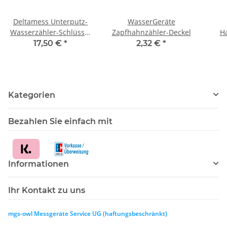
Deltamess Unterputz-
WasserGeräte
Wasserzähler-Schlüssel
Zapfhahnzähler-Deckel
H
TKS
17,50 €
*
2,32 €
*
Tro
10
1
Kategorien
Bezahlen Sie einfach mit
Informationen
Ihr Kontakt zu uns
mgs-owl Messgeräte Service UG (haftungsbeschränkt)