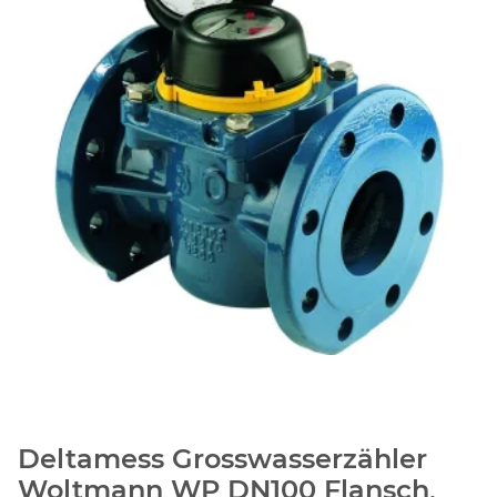
Deltamess Grosswasserzähler
Woltmann WP DN100 Flansch,